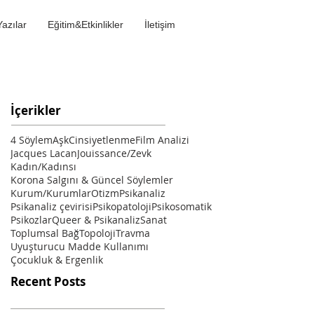
Yazılar
Eğitim&Etkinlikler
İletişim
İçerikler
4 Söylem
Aşk
Cinsiyetlenme
Film Analizi
Jacques Lacan
Jouissance/Zevk
Kadın/Kadınsı
Korona Salgını & Güncel Söylemler
Kurum/Kurumlar
Otizm
Psikanaliz
Psikanaliz çevirisi
Psikopatoloji
Psikosomatik
Psikozlar
Queer & Psikanaliz
Sanat
Toplumsal Bağ
Topoloji
Travma
Uyuşturucu Madde Kullanımı
Çocukluk & Ergenlik
Recent Posts