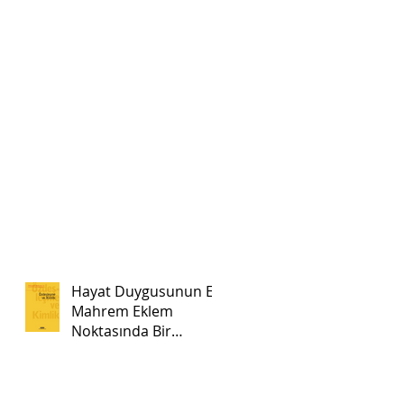
Hayat Duygusunun En
Mahrem Eklem
Noktasında Bir
Düzensizlik:Tek ve
Büyük Bir Pazartesi