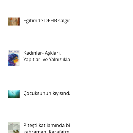
Eğitimde DEHB salgını
Kadınlar- Aşkları,
Yapıtları ve Yalnızlıkları
Çocuksunun kıyısında
Piteşti katliamında bir
kahraman, Karafatma.