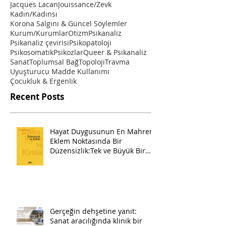
Jacques Lacan
Jouissance/Zevk
Kadın/Kadınsı
Korona Salgını & Güncel Söylemler
Kurum/Kurumlar
Otizm
Psikanaliz
Psikanaliz çevirisi
Psikopatoloji
Psikosomatik
Psikozlar
Queer & Psikanaliz
Sanat
Toplumsal Bağ
Topoloji
Travma
Uyuşturucu Madde Kullanımı
Çocukluk & Ergenlik
Recent Posts
Hayat Duygusunun En Mahrem
Eklem Noktasında Bir
Düzensizlik:Tek ve Büyük Bir
Pazartesi
Gerçeğin dehşetine yanıt:
Sanat aracılığında klinik bir