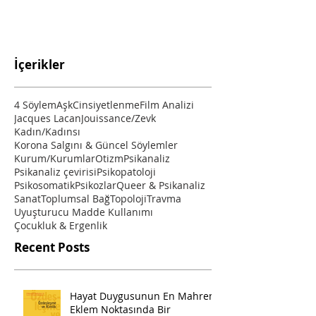
İçerikler
4 Söylem
Aşk
Cinsiyetlenme
Film Analizi
Jacques Lacan
Jouissance/Zevk
Kadın/Kadınsı
Korona Salgını & Güncel Söylemler
Kurum/Kurumlar
Otizm
Psikanaliz
Psikanaliz çevirisi
Psikopatoloji
Psikosomatik
Psikozlar
Queer & Psikanaliz
Sanat
Toplumsal Bağ
Topoloji
Travma
Uyuşturucu Madde Kullanımı
Çocukluk & Ergenlik
Recent Posts
Hayat Duygusunun En Mahrem
Eklem Noktasında Bir