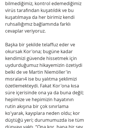
bilmediğimiz, kontrol edemediğimiz 
virüs tarafından kuşatıldık ve bu 
kuşatılmaya da her birimiz kendi 
ruhsallığımız bağlamında farklı 
cevaplar veriyoruz.
Başka bir şekilde telaffuz eder ve 
okursak Kor'ona; bugüne kadar 
kendimizi güvende hissetmek için 
uydurduğumuz hikayemizin özetiydi 
belki de ve Martin Niemöller'in 
mısraları4 ise bu yalıtma şeklimizi 
özetlemekteydi. Fakat Kor'ona kısa 
süre içerisinde ona ya da buna değil; 
hepimize ve hepimizin hayatının 
rutin akışına bir çok sınırlama 
ko'yarak, kayıplara neden oldu; kor 
düştüğü yeri; durumumuzda ise tüm 
dünyayı yaktı. “Ona kor, bana bir şey 