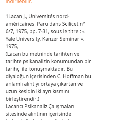
indirilebilir.
1Lacan J., Universités nord-
américaines. Paru dans Scilicet n° 
6/7, 1975, pp. 7-31, sous le titre : « 
Yale University, Kanzer Seminar ». 
1975,
(Lacan bu metninde tarihten ve 
tarihte psikanalizin konumundan bir 
tarihçi ile konuşmaktadır. Bu 
diyaloğun içerisinden C. Hoffman bu 
anlamlı alıntıyı ortaya çıkartan ve 
uzun kesidin iki ayrı kısmını 
birleştirendir.)
Lacancı Psikanaliz Çalışmaları 
sitesinde alıntının içerisinde 
bulunduğu kesit çevrilmiştir.
2Kor burada metinde de 