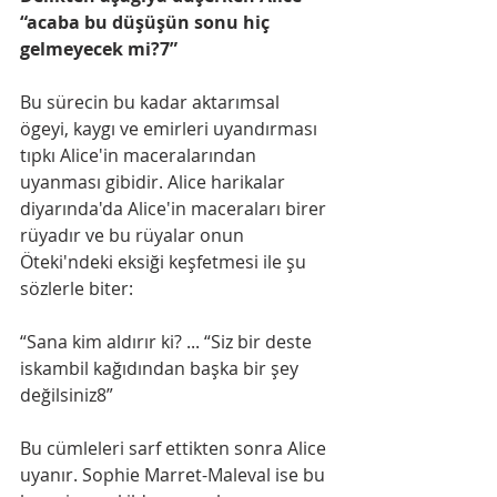
“acaba bu düşüşün sonu hiç 
gelmeyecek mi?7”
Bu sürecin bu kadar aktarımsal 
ögeyi, kaygı ve emirleri uyandırması 
tıpkı Alice'in maceralarından 
uyanması gibidir. Alice harikalar 
diyarında'da Alice'in maceraları birer 
rüyadır ve bu rüyalar onun 
Öteki'ndeki eksiği keşfetmesi ile şu 
sözlerle biter:
“Sana kim aldırır ki? ... “Siz bir deste 
iskambil kağıdından başka bir şey 
değilsiniz8”
Bu cümleleri sarf ettikten sonra Alice 
uyanır. Sophie Marret-Maleval ise bu 