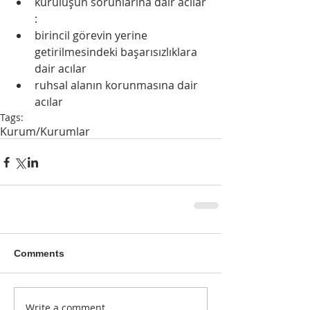
kuruluşun sorunlarına dair acılar 
:  
birincil görevin yerine 
getirilmesindeki başarısızlıklara 
dair acılar  
ruhsal alanın korunmasına dair 
acılar 
Tags:
Kurum/Kurumlar
Comments
Write a comment...