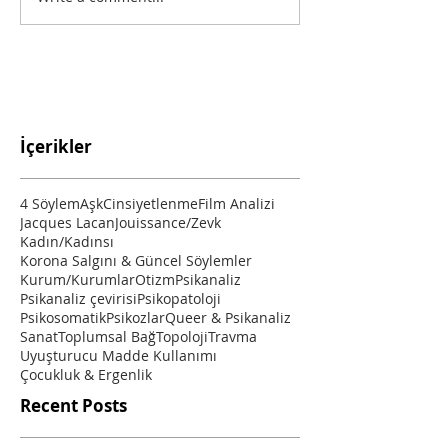
İçerikler
4 Söylem
Aşk
Cinsiyetlenme
Film Analizi
Jacques Lacan
Jouissance/Zevk
Kadın/Kadınsı
Korona Salgını & Güncel Söylemler
Kurum/Kurumlar
Otizm
Psikanaliz
Psikanaliz çevirisi
Psikopatoloji
Psikosomatik
Psikozlar
Queer & Psikanaliz
Sanat
Toplumsal Bağ
Topoloji
Travma
Uyuşturucu Madde Kullanımı
Çocukluk & Ergenlik
Recent Posts