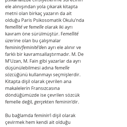
ele alınışından yola çıkarak kitapta 
metni olan birkaç yazarın da ait 
olduğu Paris Psikosomatik Okulu’nda 
fe
mellité ve
 fe
melle o
larak iki ayrı 
kavram öne sürülmüştür. F
emellité 
üz
erine olan bu çalışmalar 
fe
minin/feminité’d
en ayrı ele alınır ve 
farklı bir kavramsallaştırmadır. M. De 
M'Uzan, M. Fain gibi yazarlar da ayrı 
düşünülebilmesi adına fe
melle 
sö
zcüğünü kullanmayı seçmişlerdir. 
Kitapta dişil olarak çevrilen ana 
makalelerin Fransızcasına 
döndüğümüzde ise çevrilen sözcük 
femelle değil
, gerçe
kten feminin’dir. 
Bu bağlamda f
eminin’
i dişil olarak 
çevirmek hem kendi ait olduğu 