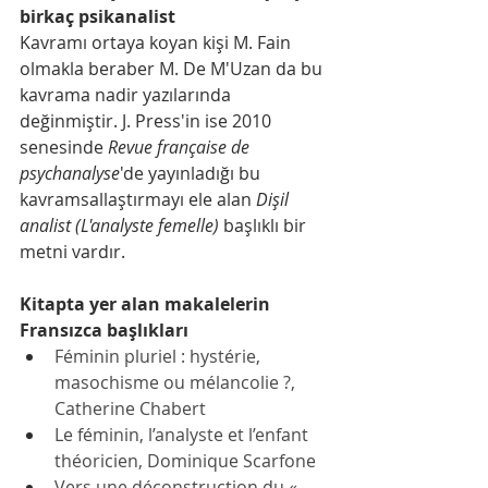
birkaç psikanalist
Kavramı ortaya koyan kişi M. Fain 
olmakla beraber M. De M'Uzan da bu 
kavrama nadir yazılarında 
değinmiştir. J. Press'in ise 2010 
senesinde 
Revue française de 
psychanalyse
'de yayınladığı bu 
kavramsallaştırmayı ele alan 
Dişil 
analist (L'analyste femelle)
 başlıklı bir 
metni vardır.
Kitapta yer alan makalelerin 
Fransızca başlıkları
Féminin pluriel : hystérie, 
masochisme ou mélancolie ?, 
Catherine Chabert
Le féminin, l’analyste et l’enfant 
théoricien, 
Dominique Scarfone
Vers une déconstruction du « 