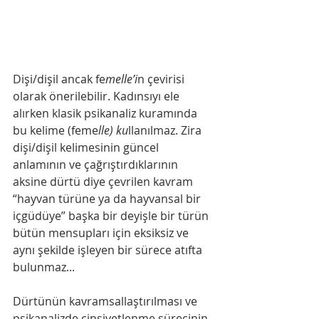
Dişi/dişil ancak fe
melle’i
n çevirisi 
olarak önerilebilir. Kadınsıyı ele 
alırken klasik psikanaliz kuramında 
bu kelime (feme
lle) ku
llanılmaz. Zira 
dişi/dişil kelimesinin güncel 
anlamının ve çağrıştırdıklarının 
aksine dürtü diye çevrilen kavram 
“hayvan türüne ya da hayvansal bir 
içgüdüye” başka bir deyişle bir türün 
bütün mensupları için eksiksiz ve 
aynı şekilde işleyen bir sürece atıfta 
bulunmaz...
Dürtünün kavramsallaştırılması ve 
psikanalizde cinsiyetlenme sürecinin 