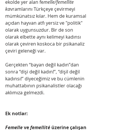
ekolde yer alan fe
melle/femellite 
ka
vramlarını Türkçeye çevirmeyi 
mümkünatsız kılar. Hem de kuramsal 
açıdan hayvan atfı yersiz ve "politik" 
olarak uygunsuzdur. Bir de son 
olarak elbette aynı kelimeyi kadınsı 
olarak çeviren koskoca bir psikanaliz 
çeviri geleneği var.
Gerçekten “bayan değil kadın”dan 
sonra “dişi değil kadın!”, “dişil değil 
kadınsı!” diyeceğimiz ve bu cümlenin 
muhattabının psikanalistler olacağı 
aklımıza gelmezdi.
Ek notlar: 
Femelle
 ve
 femellité
 üzerine çalışan 