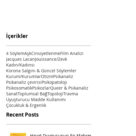
İçerikler
4 Söylem
Aşk
Cinsiyetlenme
Film Analizi
Jacques Lacan
Jouissance/Zevk
Kadın/Kadınsı
Korona Salgını & Güncel Söylemler
Kurum/Kurumlar
Otizm
Psikanaliz
Psikanaliz çevirisi
Psikopatoloji
Psikosomatik
Psikozlar
Queer & Psikanaliz
Sanat
Toplumsal Bağ
Topoloji
Travma
Uyuşturucu Madde Kullanımı
Çocukluk & Ergenlik
Recent Posts
Hayat Duygusunun En Mahrem