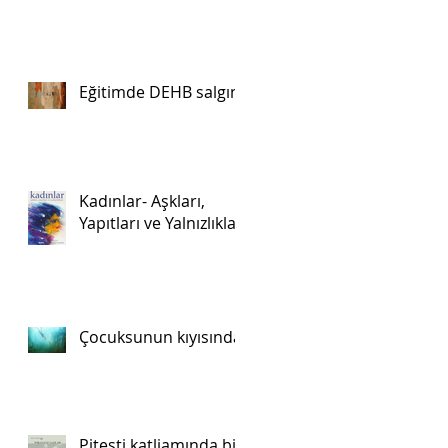
Eğitimde DEHB salgını
Kadınlar- Aşkları,
Yapıtları ve Yalnızlıkları
Çocuksunun kıyısında
Piteşti katliamında bir