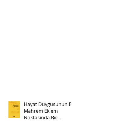
Hayat Duygusunun En
Mahrem Eklem
Noktasında Bir
Düzensizlik:Tek ve
Büyük Bir Pazartesi