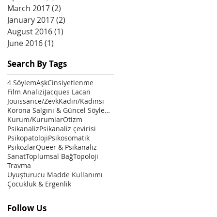
March 2017
(2)
2 posts
January 2017
(2)
2 posts
August 2016
(1)
1 post
June 2016
(1)
1 post
Search By Tags
4 Söylem
Aşk
Cinsiyetlenme
Film Analizi
Jacques Lacan
Jouissance/Zevk
Kadın/Kadınsı
Korona Salgını & Güncel Söylemler
Kurum/Kurumlar
Otizm
Psikanaliz
Psikanaliz çevirisi
Psikopatoloji
Psikosomatik
Psikozlar
Queer & Psikanaliz
Sanat
Toplumsal Bağ
Topoloji
Travma
Uyuşturucu Madde Kullanımı
Çocukluk & Ergenlik
Follow Us