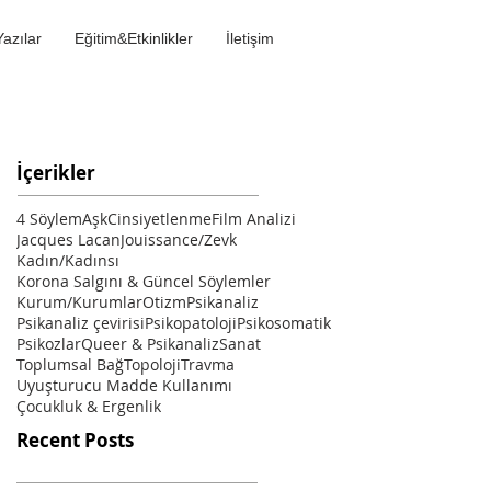
Yazılar
Eğitim&Etkinlikler
İletişim
İçerikler
4 Söylem
Aşk
Cinsiyetlenme
Film Analizi
Jacques Lacan
Jouissance/Zevk
Kadın/Kadınsı
Korona Salgını & Güncel Söylemler
Kurum/Kurumlar
Otizm
Psikanaliz
Psikanaliz çevirisi
Psikopatoloji
Psikosomatik
Psikozlar
Queer & Psikanaliz
Sanat
Toplumsal Bağ
Topoloji
Travma
Uyuşturucu Madde Kullanımı
Çocukluk & Ergenlik
Recent Posts