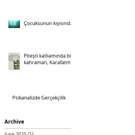
Çocuksunun kıyısında
Piteşti katliamında bir
kahraman, Karafatma.
Psikanalizde Gerçekçilik
Archive
June 2025
(1)
1 post