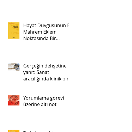
Hayat Duygusunun En
Mahrem Eklem
Noktasında Bir
Düzensizlik:Tek ve
Büyük Bir Pazartesi
Gerçeğin dehşetine
yanıt: Sanat
aracılığında klinik bir
uygulama
Yorumlama görevi
üzerine altı not