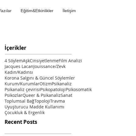
Yazılar
Eğitim&Etkinlikler
İletişim
İçerikler
4 Söylem
Aşk
Cinsiyetlenme
Film Analizi
Jacques Lacan
Jouissance/Zevk
Kadın/Kadınsı
Korona Salgını & Güncel Söylemler
Kurum/Kurumlar
Otizm
Psikanaliz
Psikanaliz çevirisi
Psikopatoloji
Psikosomatik
Psikozlar
Queer & Psikanaliz
Sanat
Toplumsal Bağ
Topoloji
Travma
Uyuşturucu Madde Kullanımı
Çocukluk & Ergenlik
Recent Posts