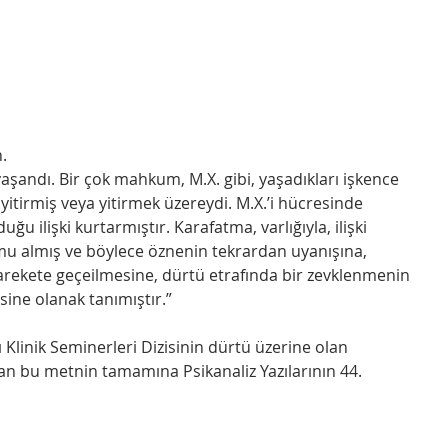
. 
yaşandı. Bir çok mahkum, M.X. gibi, yaşadıkları işkence 
ı yitirmiş veya yitirmek üzereydi. M.X.’i hücresinde 
u ilişki kurtarmıştır. Karafatma, varlığıyla, ilişki 
mu almış ve böylece öznenin tekrardan uyanışına, 
rekete geçeilmesine, dürtü etrafında bir zevklenmenin 
ine olanak tanımıştır.”
 Klinik Seminerleri Dizisinin dürtü üzerine olan 
n bu metnin tamamına Psikanaliz Yazılarının 44. 