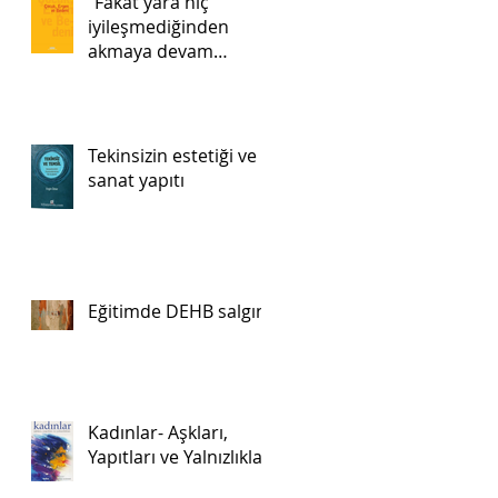
“Fakat yara hiç
iyileşmediğinden
akmaya devam
ediyor…”
Tekinsizin estetiği ve
sanat yapıtı
Eğitimde DEHB salgını
Kadınlar- Aşkları,
Yapıtları ve Yalnızlıkları