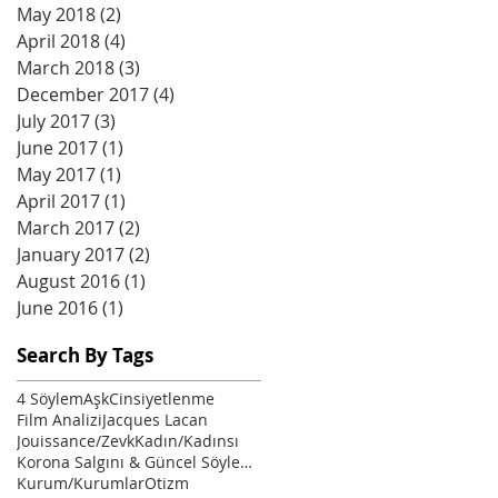
May 2018
(2)
2 posts
April 2018
(4)
4 posts
March 2018
(3)
3 posts
December 2017
(4)
4 posts
July 2017
(3)
3 posts
June 2017
(1)
1 post
May 2017
(1)
1 post
April 2017
(1)
1 post
March 2017
(2)
2 posts
January 2017
(2)
2 posts
August 2016
(1)
1 post
June 2016
(1)
1 post
Search By Tags
4 Söylem
Aşk
Cinsiyetlenme
Film Analizi
Jacques Lacan
Jouissance/Zevk
Kadın/Kadınsı
Korona Salgını & Güncel Söylemler
Kurum/Kurumlar
Otizm