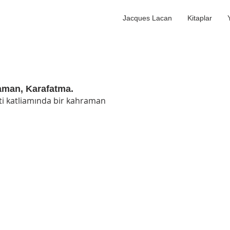
Jacques Lacan
Kitaplar
raman, Karafatma.
şti katliamında bir kahraman 