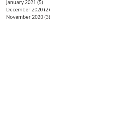
January 2021
(5)
5 posts
December 2020
(2)
2 posts
November 2020
(3)
3 posts
October 2020
(2)
2 posts
September 2020
(2)
2 posts
August 2020
(2)
2 posts
July 2020
(2)
2 posts
June 2020
(2)
2 posts
May 2020
(5)
5 posts
April 2020
(9)
9 posts
March 2020
(1)
1 post
February 2020
(3)
3 posts
December 2019
(4)
4 posts
August 2019
(1)
1 post
June 2019
(2)
2 posts
May 2019
(1)
1 post
March 2019
(1)
1 post
February 2019
(2)
2 posts
January 2019
(7)
7 posts