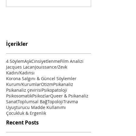
İçerikler
4 Söylem
Aşk
Cinsiyetlenme
Film Analizi
Jacques Lacan
Jouissance/Zevk
Kadın/Kadınsı
Korona Salgını & Güncel Söylemler
Kurum/Kurumlar
Otizm
Psikanaliz
Psikanaliz çevirisi
Psikopatoloji
Psikosomatik
Psikozlar
Queer & Psikanaliz
Sanat
Toplumsal Bağ
Topoloji
Travma
Uyuşturucu Madde Kullanımı
Çocukluk & Ergenlik
Recent Posts