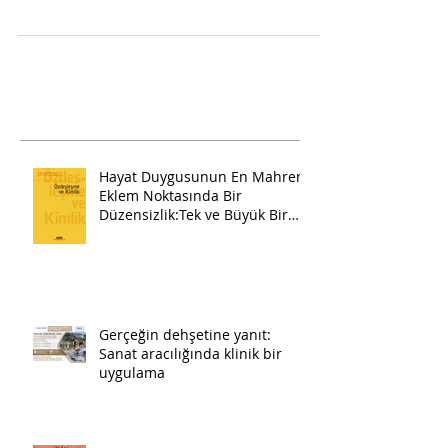
tarafından nasıl algılandığı, toplumsal
bağın hangi mantık üzerine
temellendiğinin de bir...
Hayat Duygusunun En Mahrem
Eklem Noktasında Bir
Düzensizlik:Tek ve Büyük Bir
Pazartesi
Gerçeğin dehşetine yanıt:
Sanat aracılığında klinik bir
uygulama