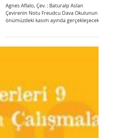
Agnes Aflalo, Çev. Baturalp Aslan
May 11, 2023
Yorumlama görevi üzerine altı not
Agnes Aflalo, Çev. : Baturalp Aslan
Çevirenin Notu Freudcu Dava Okulunun
önümüzdeki kasım ayında gerçekleşecek
53’üncü çalışma günlerinin...