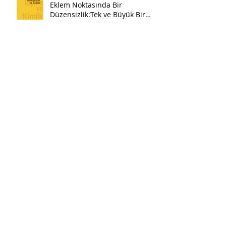
Eklem Noktasında Bir
Düzensizlik:Tek ve Büyük Bir
Pazartesi
Gerçeğin dehşetine yanıt:
Sanat aracılığında klinik bir
uygulama
Yorumlama görevi üzerine altı
not
“Fakat yara hiç
iyileşmediğinden akmaya
devam ediyor…”