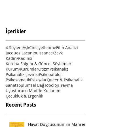
İçerikler
4 Söylem
Aşk
Cinsiyetlenme
Film Analizi
Jacques Lacan
Jouissance/Zevk
Kadın/Kadınsı
Korona Salgını & Güncel Söylemler
Kurum/Kurumlar
Otizm
Psikanaliz
Psikanaliz çevirisi
Psikopatoloji
Psikosomatik
Psikozlar
Queer & Psikanaliz
Sanat
Toplumsal Bağ
Topoloji
Travma
Uyuşturucu Madde Kullanımı
Çocukluk & Ergenlik
Recent Posts
Hayat Duygusunun En Mahrem