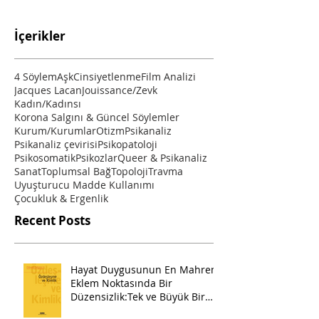
İçerikler
4 Söylem
Aşk
Cinsiyetlenme
Film Analizi
Jacques Lacan
Jouissance/Zevk
Kadın/Kadınsı
Korona Salgını & Güncel Söylemler
Kurum/Kurumlar
Otizm
Psikanaliz
Psikanaliz çevirisi
Psikopatoloji
Psikosomatik
Psikozlar
Queer & Psikanaliz
Sanat
Toplumsal Bağ
Topoloji
Travma
Uyuşturucu Madde Kullanımı
Çocukluk & Ergenlik
Recent Posts
Hayat Duygusunun En Mahrem
Eklem Noktasında Bir
Düzensizlik:Tek ve Büyük Bir
Pazartesi