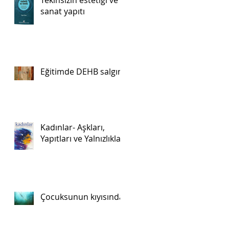
Tekinsizin estetiği ve
sanat yapıtı
Eğitimde DEHB salgını
Kadınlar- Aşkları,
Yapıtları ve Yalnızlıkları
Çocuksunun kıyısında