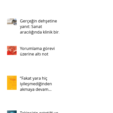
Düzensizlik:Tek ve
Büyük Bir Pazartesi
Gerçeğin dehşetine
yanıt: Sanat
aracılığında klinik bir
uygulama
Yorumlama görevi
üzerine altı not
“Fakat yara hiç
iyileşmediğinden
akmaya devam
ediyor…”