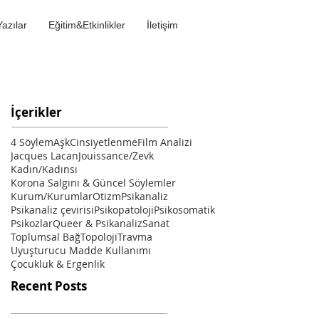
Yazılar
Eğitim&Etkinlikler
İletişim
İçerikler
4 Söylem
Aşk
Cinsiyetlenme
Film Analizi
Jacques Lacan
Jouissance/Zevk
Kadın/Kadınsı
Korona Salgını & Güncel Söylemler
Kurum/Kurumlar
Otizm
Psikanaliz
Psikanaliz çevirisi
Psikopatoloji
Psikosomatik
Psikozlar
Queer & Psikanaliz
Sanat
Toplumsal Bağ
Topoloji
Travma
Uyuşturucu Madde Kullanımı
Çocukluk & Ergenlik
Recent Posts