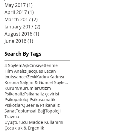
May 2017
(1)
1 post
April 2017
(1)
1 post
March 2017
(2)
2 posts
January 2017
(2)
2 posts
August 2016
(1)
1 post
June 2016
(1)
1 post
Search By Tags
4 Söylem
Aşk
Cinsiyetlenme
Film Analizi
Jacques Lacan
Jouissance/Zevk
Kadın/Kadınsı
Korona Salgını & Güncel Söylemler
Kurum/Kurumlar
Otizm
Psikanaliz
Psikanaliz çevirisi
Psikopatoloji
Psikosomatik
Psikozlar
Queer & Psikanaliz
Sanat
Toplumsal Bağ
Topoloji
Travma
Uyuşturucu Madde Kullanımı
Çocukluk & Ergenlik