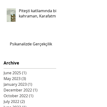
Piteşti katliamında bir
kahraman, Karafatma.
Psikanalizde Gerçekçilik
Archive
June 2025
(1)
1 post
May 2023
(3)
3 posts
January 2023
(1)
1 post
December 2022
(1)
1 post
October 2022
(1)
1 post
July 2022
(2)
2 posts